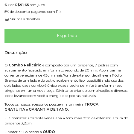
6
x de
R$91,65
sem juros
5% de desconto
pagando com Pix
Ver mais detalhes
Descrição
O
Combo Relicário
é composto por um pingente, 7 pedras com
acabamento facetado em formato redondo de 20mm. Acompanha
corrente veneziana de 43cm mais 7cm de extensor detalhe em Ródio
Branco de um lado e do outro acabamento liso, possibilitando uso dos
dois lados, cada combo é único e cada pedra permite transformar seu
pingente em uma nova peça. Divirta-se criando combinações e diversos
looks levando com você a energia das pedras naturais.
Todos os nossos acessorios possuem a primeira
TROCA
GRATUITA
e
GARANTIA DE 1 ANO.
• Dimensões: Corrente veneziana 43cm mais 7cm de extensor, altura do
pingente 3,2cm
• Material: Folheado a
OURO