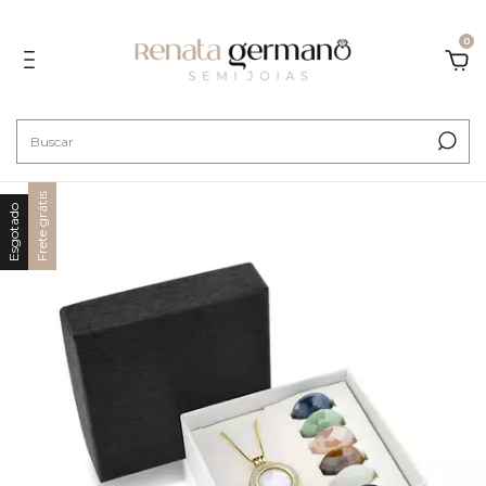
0
Frete grátis
Esgotado