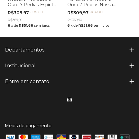
Ouro 7 Pedras Espírito
Ouro 7 Pedras Nossa
Santo
Senhora
R$309,97
-
16
%
OFF
R$309,97
-
16
%
OFF
R$369,90
R$369,90
6
x
de
R$51,66
sem juros
6
x
de
R$51,66
sem juros
Departamentos
Institucional
Entre em contato
Meios de pagamento