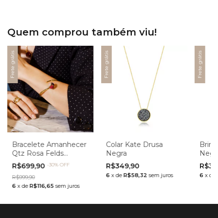
Quem comprou também viu!
Frete grátis
Frete grátis
Frete grátis
Bracelete Amanhecer
Colar Kate Drusa
Brinc
Qtz Rosa Felds
Negra
Negr
Vermelho e Ametista
R$699,90
-
30
%
OFF
R$349,90
R$36
6
x
de
R$58,32
sem juros
6
x
de
R$999,90
6
x
de
R$116,65
sem juros