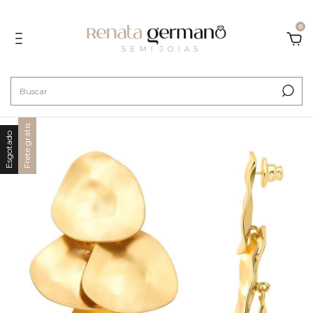
0
Frete grátis
Esgotado