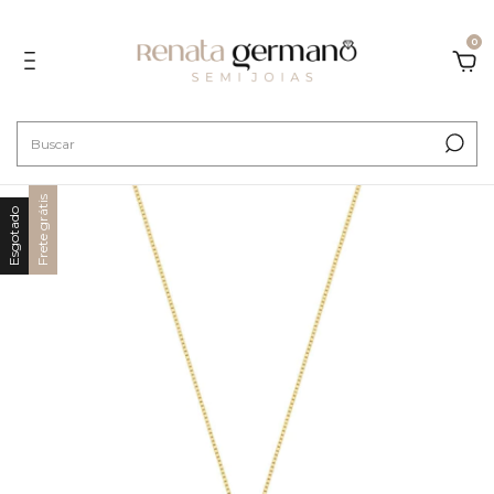
0
Frete grátis
Esgotado