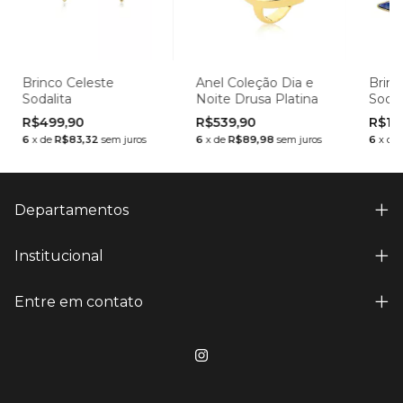
Brinco Celeste
Anel Coleção Dia e
Brinc
Sodalita
Noite Drusa Platina
Sodal
R$499,90
R$539,90
R$1.
6
x
de
R$83,32
sem juros
6
x
de
R$89,98
sem juros
6
x
de
Departamentos
Institucional
Entre em contato