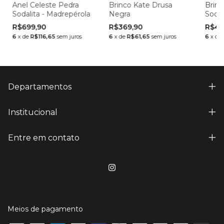
Anel Celeste Pedra
Brinco Kate Drusa
Brinc
Sodalita - Madrepérola
Negra
Sodal
R$699,90
R$369,90
R$49
6
x
de
R$116,65
sem juros
6
x
de
R$61,65
sem juros
6
x
de
Departamentos
Institucional
Entre em contato
Meios de pagamento