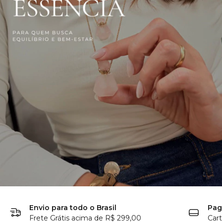
Envio para todo o Brasil
Pag
Frete Grátis acima de R$ 299,00
Cart