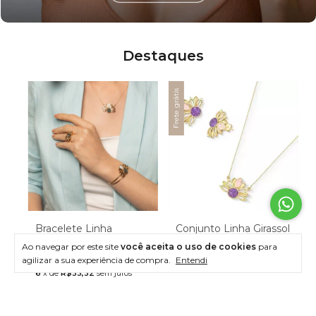
Destaques
Frete grátis
Bracelete Linha
Conjunto Linha Girassol
Girassol
Ao navegar por este site
você aceita o uso de cookies
para
R$229,90
R$199,90
agilizar a sua experiência de compra.
Entendi
6
x
de
R$38,32
sem juros
6
x
de
R$33,32
sem juros