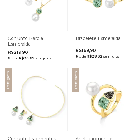
Conjunto Pérola
Bracelete Esmeralda
Esmeralda
R$169,90
R$219,90
6
x
de
R$28,32
sem juros
6
x
de
R$36,65
sem juros
Frete grátis
Frete grátis
Conjunto Fragmentos
Anel Fragmentos