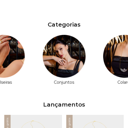
Categorias
lseiras
Conjuntos
Colar
Lançamentos
Frete grátis
Frete grátis